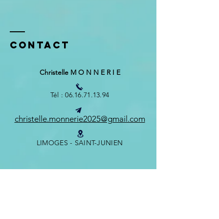
Contact
Christelle M O N N E R I E
Tél :
06.16.71.13.94
christelle.monnerie2025@gmail.com
LIMOGES - SAINT-JUNIEN