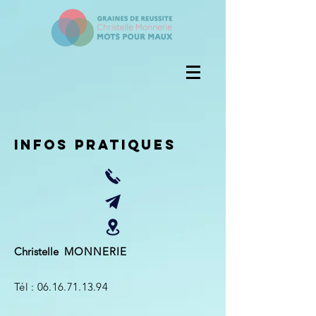
infos pratiques
Christelle
M O N N E R I E
Tél :
06.16.71.13.94