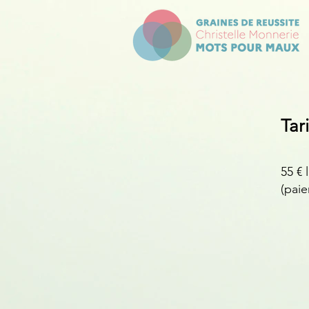
Tari
55 € 
(pai