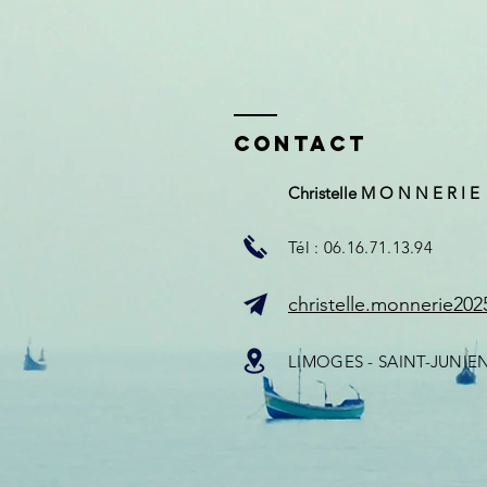
Contact
Christelle M O N N E R I E
Tél : 06.16.71.13.94
christelle.monnerie20
LIMOGES - SAINT-JUNIE