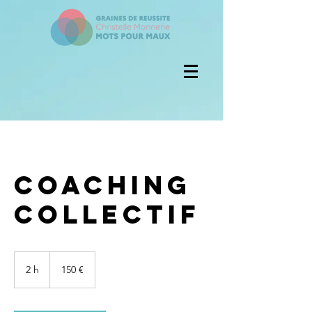
Coaching
collectif
150
euros
2 h
2
150 €
h